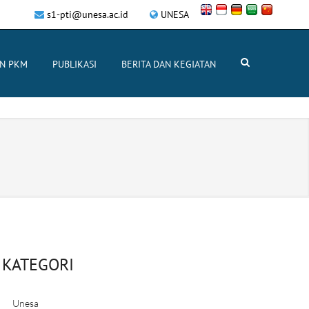
s1-pti@unesa.ac.id
UNESA
AN PKM
PUBLIKASI
BERITA DAN KEGIATAN
KATEGORI
Unesa