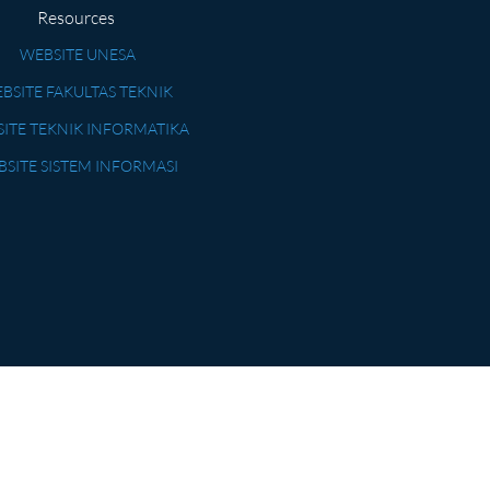
Resources
WEBSITE UNESA
BSITE FAKULTAS TEKNIK
ITE TEKNIK INFORMATIKA
SITE SISTEM INFORMASI
n Teknologi Informasi | Universitas Negeri Surabaya. Supported By PPTI 